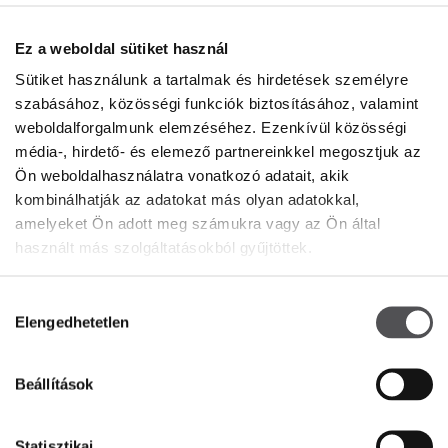
Tájékoztató dokumentumok
Ez a weboldal sütiket használ
Sütiket használunk a tartalmak és hirdetések személyre
NYITVATARTÁS
szabásához, közösségi funkciók biztosításához, valamint
weboldalforgalmunk elemzéséhez. Ezenkívül közösségi
Center
Hétfő
10:00 - 20:00
média-, hirdető- és elemező partnereinkkel megosztjuk az
Kedd
10:00 - 20:00
Ön weboldalhasználatra vonatkozó adatait, akik
Szerda
10:00 - 20:00
kombinálhatják az adatokat más olyan adatokkal,
Csütörtök
10:00 - 20:00
amelyeket Ön adott meg számukra vagy az Ön által
Péntek
10:00 - 20:00
használt más szolgáltatásokból gyűjtöttek.
Szombat
10:00 - 20:00
Vasárnap
10:00 - 20:00
Hozzájárulás
Elengedhetetlen
Részletes nyitvatartási idő
kiválasztása
Beállítások
KAPCSOLAT
Statisztikai