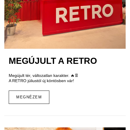
MEGÚJULT A RETRO
Megújult tér, változatlan karakter. 🔥👖
A RETRO júliustól új köntösben vár!
MEGNÉZEM