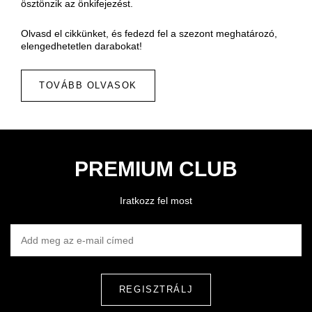
ösztönzik az önkifejezést.
Olvasd el cikkünket, és fedezd fel a szezont meghatározó,
elengedhetetlen darabokat!
TOVÁBB OLVASOK
PREMIUM CLUB
Iratkozz fel most
ADD MEG AZ E-MAIL CÍMED