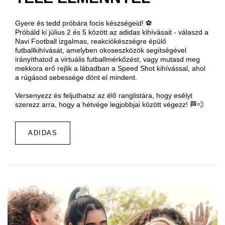
Gyere és tedd próbára focis készségeid! ⚽
Próbáld ki július 2 és 5 között az adidas kihívásait - válaszd a
Navi Football izgalmas, reakciókészségre épülő
futballkihívását, amelyben okoseszközök segítségével
irányíthatod a virtuális futballmérkőzést, vagy mutasd meg
mekkora erő rejlik a lábadban a Speed Shot kihívással, ahol
a rúgásod sebessége dönt el mindent.
Versenyezz és feljuthatsz az élő ranglistára, hogy esélyt
szerezz arra, hogy a hétvége legjobbjai között végezz! 🏁💨
ADIDAS