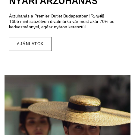
NYÁRI ÁRZUHANÁS
Árzuhanás a Premier Outlet Budapestben! 🏷️💲🛍️
Több mint százötven divatmárka vár most akár 70%-os
kedvezménnyel, egész nyáron keresztül.
AJÁNLATOK