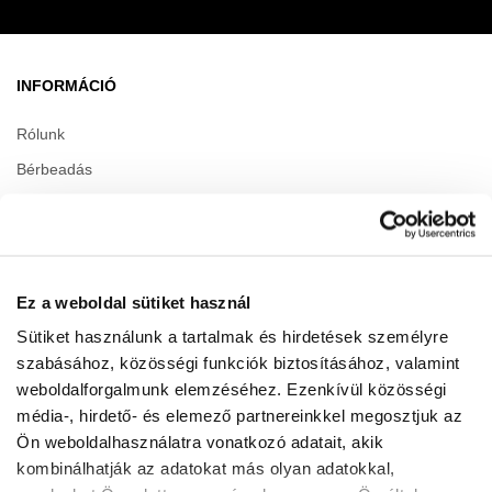
INFORMÁCIÓ
Rólunk
Bérbeadás
Kapcsolat
Karrier
Tájékoztató dokumentumok
Ez a weboldal sütiket használ
Sütiket használunk a tartalmak és hirdetések személyre
NYITVATARTÁS
szabásához, közösségi funkciók biztosításához, valamint
weboldalforgalmunk elemzéséhez. Ezenkívül közösségi
Center
Hétfő
10:00 - 20:00
média-, hirdető- és elemező partnereinkkel megosztjuk az
Kedd
10:00 - 20:00
Ön weboldalhasználatra vonatkozó adatait, akik
Szerda
10:00 - 20:00
kombinálhatják az adatokat más olyan adatokkal,
Csütörtök
10:00 - 20:00