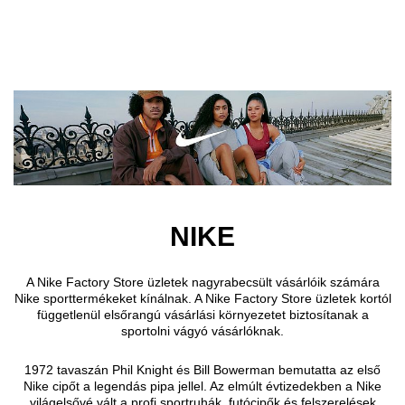
Ugrás a fő tartalomra
NIKE
A Nike Factory Store üzletek nagyrabecsült vásárlóik számára
Nike sporttermékeket kínálnak. A Nike Factory Store üzletek kortól
függetlenül elsőrangú vásárlási környezetet biztosítanak a
sportolni vágyó vásárlóknak.
1972 tavaszán Phil Knight és Bill Bowerman bemutatta az első
Nike cipőt a legendás pipa jellel. Az elmúlt évtizedekben a Nike
világelsővé vált a profi sportruhák, futócipők és felszerelések