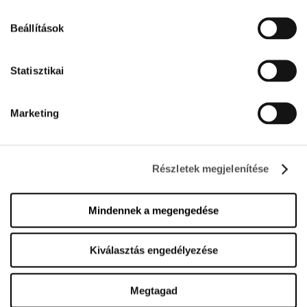
PREMIUM CLUB
Beállítások
Iratkozz fel most
Statisztikai
ADD MEG AZ E-MAIL CÍMED
Marketing
Részletek megjelenítése
INFORMÁCIÓ
Mindennek a megengedése
Rólunk
Kiválasztás engedélyezése
Bérbeadás
Kapcsolat
Megtagad
Karrier