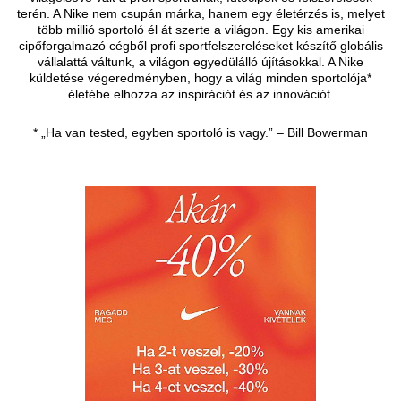
terén. A Nike nem csupán márka, hanem egy életérzés is, melyet
több millió sportoló él át szerte a világon. Egy kis amerikai
cipőforgalmazó cégből profi sportfelszereléseket készítő globális
vállalattá váltunk, a világon egyedülálló újításokkal. A Nike
küldetése végeredményben, hogy a világ minden sportolója*
életébe elhozza az inspirációt és az innovációt.
* „Ha van tested, egyben sportoló is vagy.” – Bill Bowerman