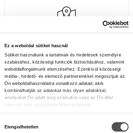
NIKE
Ez a weboldal sütiket használ
Premier Outlet Budapest
Sütiket használunk a tartalmak és hirdetések személyre
Üzlet 19
szabásához, közösségi funkciók biztosításához, valamint
Budaörsi út 4.
weboldalforgalmunk elemzéséhez. Ezenkívül közösségi
2051 Biatorbágy
média-, hirdető- és elemező partnereinkkel megosztjuk az
+36 23 449 733
Ön weboldalhasználatra vonatkozó adatait, akik
kombinálhatják az adatokat más olyan adatokkal,
amelyeket Ön adott meg számukra vagy az Ön által
használt más szolgáltatásokból gyűjtöttek.
Hozzájárulás
Elengedhetetlen
kiválasztása