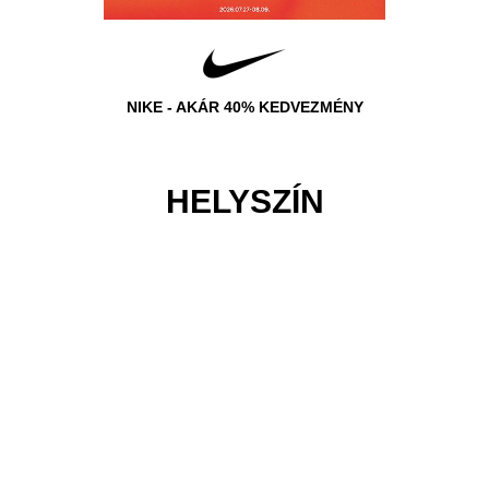
EDVEZMÉNY
NIKE - AKÁR 40% KEDVEZMÉNY
NIKE - A
HELYSZÍN