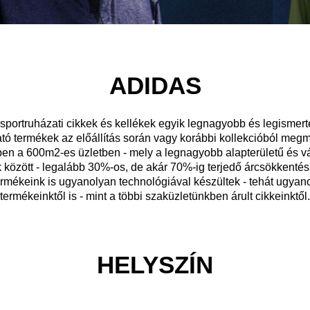
ADIDAS
sportruházati cikkek és kellékek egyik legnagyobb és legismert
tó termékek az előállítás során vagy korábbi kollekcióból meg
n a 600m2-es üzletben - mely a legnagyobb alapterületű és vá
között - legalább 30%-os, de akár 70%-ig terjedő árcsökkentéss
ermékeink is ugyanolyan technológiával készültek - tehát ugyan
termékeinktől is - mint a többi szaküzletünkben árult cikkeinktől.
HELYSZÍN