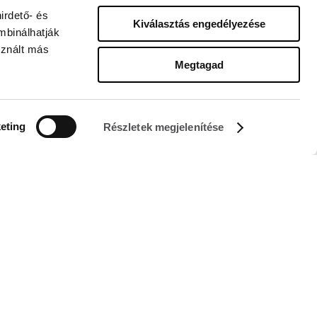
irdető- és
Kiválasztás engedélyezése
mbinálhatják
sznált más
Megtagad
KÖVESS MINKET
eting
Részletek megjelenítése
Managed by FREY Group