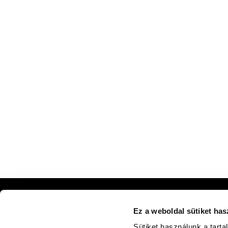
PREMIUM CLUB
Ez a weboldal sütiket has
Iratkozz fel most
Sütiket használunk a tart