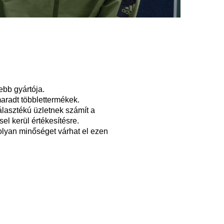
ebb gyártója.
maradt többlettermékek.
lasztékú üzletnek számít a
el kerül értékesítésre.
olyan minőséget várhat el ezen