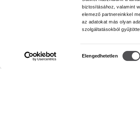
biztosításához, valamint 
elemező partnereinkkel me
az adatokat más olyan ad
szolgáltatásokból gyűjtötte
INFORMÁCIÓ
NYITVA
Rólunk
Center
Hozzájárulás
Hétfő
Elengedhetetlen
Bérbeadás
kiválasztása
Kedd
Szerda
Kapcsolat
Csütörtök
Karrier
Péntek
Szombat
Tájékoztató dokumentumok
Vasárnap
Részletes