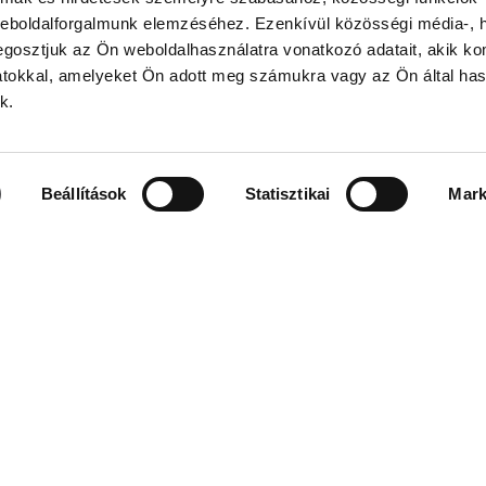
weboldalforgalmunk elemzéséhez. Ezenkívül közösségi média-, h
gosztjuk az Ön weboldalhasználatra vonatkozó adatait, akik ko
atokkal, amelyeket Ön adott meg számukra vagy az Ön által ha
k.
TARTÁS
KAPCSOLAT
Premier Outlet Budapest
10:00 - 20:00
Budaörsi út 4.
Beállítások
Statisztikai
Mark
10:00 - 20:00
2051 Biatorbágy
10:00 - 20:00
+36 23 449 700
10:00 - 20:00
info@premieroutlet.hu
10:00 - 20:00
10:00 - 20:00
10:00 - 20:00
 nyitvatartási idő