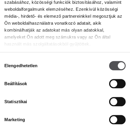
szabásához, közösségi funkciók biztosításához, valamint
PREMIUM CLUB
weboldalforgalmunk elemzéséhez. Ezenkívül közösségi
média-, hirdető- és elemező partnereinkkel megosztjuk az
Ön weboldalhasználatra vonatkozó adatait, akik
Iratkozz fel most
kombinálhatják az adatokat más olyan adatokkal,
ADD MEG AZ E-MAIL CÍMED
amelyeket Ön adott meg számukra vagy az Ön által
használt más szolgáltatásokból gyűjtöttek.
Hozzájárulás
Elengedhetetlen
kiválasztása
Beállítások
INFORMÁCIÓ
Statisztikai
Rólunk
Bérbeadás
Marketing
Kapcsolat