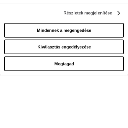
Karrier
Tájékoztató dokumentumok
Részletek megjelenítése
Mindennek a megengedése
NYITVATARTÁS
Center
Kiválasztás engedélyezése
Hétfő
10:00 - 20:00
Kedd
10:00 - 20:00
Szerda
10:00 - 20:00
Megtagad
Csütörtök
10:00 - 20:00
Péntek
10:00 - 20:00
Szombat
10:00 - 20:00
Vasárnap
10:00 - 20:00
Részletes nyitvatartási idő
KAPCSOLAT