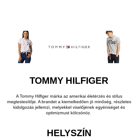
Ugrás a fő tartalomra
TOMMY HILFIGER
A Tommy Hilfiger márka az amerikai életérzés és stílus
megtestesítője. A brandet a kiemelkedően jó minőség, részletes
kidolgozás jellemzi, melyekkel viselőjének egyéniséget és
optimizmust kölcsönöz.
HELYSZÍN