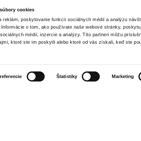
 súbory cookies
ZADAJTE SVOJU E-MAILOVÚ ADRESU
 reklám, poskytovanie funkcií sociálnych médií a analýzu návšt
Informácie o tom, ako používate naše webové stránky, poskytu
sociálnych médií, inzercie a analýzy. Títo partneri môžu prísluš
mi, ktoré ste im poskytli alebo ktoré od vás získali, keď ste pou
CIA DOBA
KONTAKT
referencie
Štatistiky
Marketing
Premier Outlet Budapest
10:00 - 20:00
Budaörsi út 4.
10:00 - 20:00
2051 Biatorbágy
10:00 - 20:00
+36 23 449 700
10:00 - 20:00
info@premieroutlet.hu
10:00 - 20:00
10:00 - 20:00
10:00 - 20:00