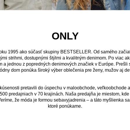
ONLY
oku 1995 ako súčasť skupiny BESTSELLER. Od samého začiat
mi strihmi, dostupnými štýlmi a kvalitným denimom. Po viac a
 jednou z popredných denimových značiek v Európe. Prešli 
ódny dom ponúka široký výber oblečenia pre ženy, mužov aj det
úsenosti pretavili do úspechu v maloobchode, veľkoobchode aj 
 500 predajniach v 70 krajinách. Naša predajňa je miestom, kde
. Veríme, že móda je formou sebavyjadrenia – a táto myšlienka sa
ktoré ponúkame.