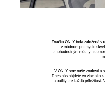
Značka ONLY bola založená v r
v módnom priemysle skvelý
plnohodnotným módnym domom a
m
V ONLY sme naše znalosti a sk
Dnes nás nájdete vo viac ako 4
a outfity pre každú príležitosť