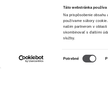
Táto webstránka používa
PREMIUM CLUB
Na prispôsobenie obsahu a
používame súbory cookie. 
Zaregistrujte sa teraz
našim partnerom v oblasti 
skombinovať s ďalšími údaj
služby.
INFORMÁCIE
OTVÁRA
Výber
Potrebné
P
súhlasu
O nás
Üzletek
Pondelok
Prenájom
Utorok
Streda
Kontakt
Štvrtok
Informačné dokumenty
Piatok
Sobota
Nedeľa