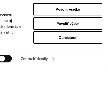
Povoliť všetko
evnosti
jeme aj
Povoliť výber
né informácie
žívali ich
Odmietnuť
SLEDUJTE NÁS NA
Zobraziť detaily
Managed by FREY Group