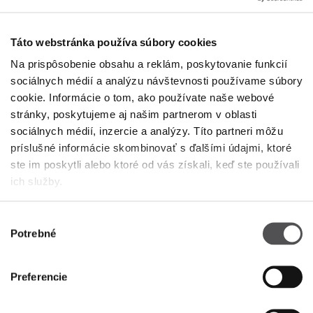
+36 70 589 6262
Táto webstránka používa súbory cookies
Na prispôsobenie obsahu a reklám, poskytovanie funkcií
sociálnych médií a analýzu návštevnosti používame súbory
cookie. Informácie o tom, ako používate naše webové
stránky, poskytujeme aj našim partnerom v oblasti
sociálnych médií, inzercie a analýzy. Títo partneri môžu
PREMIUM CLUB
príslušné informácie skombinovať s ďalšími údajmi, ktoré
ste im poskytli alebo ktoré od vás získali, keď ste používali
Zaregistrujte sa teraz
ich služby.
ZADAJTE SVOJU E-MAILOVÚ ADRESU
Výber
Potrebné
súhlasu
Preferencie