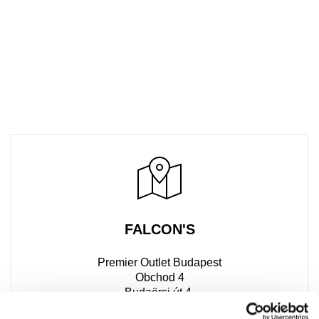
FALCON'S
Premier Outlet Budapest
Obchod 4
Budaörsi út 4.
2051 Biatorbágy