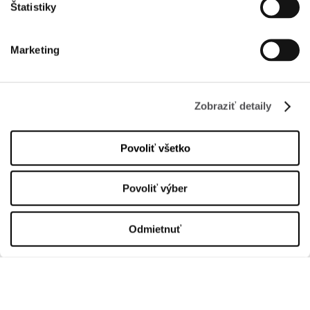
Štatistiky
INFORMÁCIE
Marketing
O nás
Prenájom
Zobraziť detaily
Kontakt
Informačné dokumenty
Povoliť všetko
OTVÁRACIA DOBA
Povoliť výber
Üzletek
Pondelok
10:00 - 20:00
Odmietnuť
Utorok
10:00 - 20:00
Streda
10:00 - 20:00
Štvrtok
10:00 - 20:00
Piatok
10:00 - 20:00
Sobota
10:00 - 20:00
Nedeľa
10:00 - 20:00