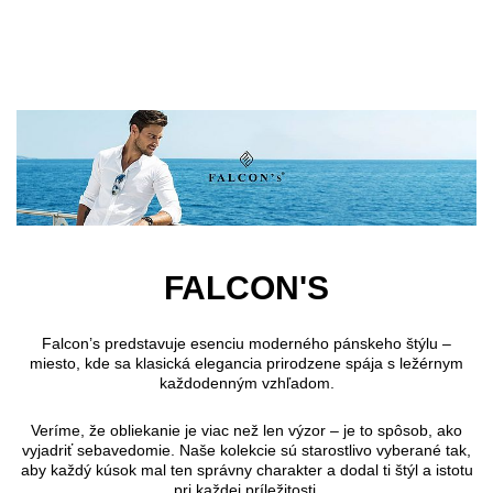
Preskočiť na hlavný obsah
FALCON'S
Falcon’s predstavuje esenciu moderného pánskeho štýlu –
miesto, kde sa klasická elegancia prirodzene spája s ležérnym
každodenným vzhľadom.
Veríme, že obliekanie je viac než len výzor – je to spôsob, ako
vyjadriť sebavedomie. Naše kolekcie sú starostlivo vyberané tak,
aby každý kúsok mal ten správny charakter a dodal ti štýl a istotu
pri každej príležitosti.