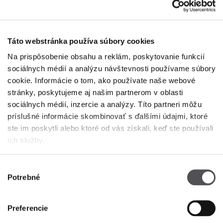
2051 Biatorbágy
+36 80 368 368
Táto webstránka používa súbory cookies
Na prispôsobenie obsahu a reklám, poskytovanie funkcií
sociálnych médií a analýzu návštevnosti používame súbory
cookie. Informácie o tom, ako používate naše webové
stránky, poskytujeme aj našim partnerom v oblasti
sociálnych médií, inzercie a analýzy. Títo partneri môžu
príslušné informácie skombinovať s ďalšími údajmi, ktoré
PREMIUM CLUB
ste im poskytli alebo ktoré od vás získali, keď ste používali
ich služby.
Zaregistrujte sa teraz
ZADAJTE SVOJU E-MAILOVÚ ADRESU
Výber
Potrebné
súhlasu
Preferencie