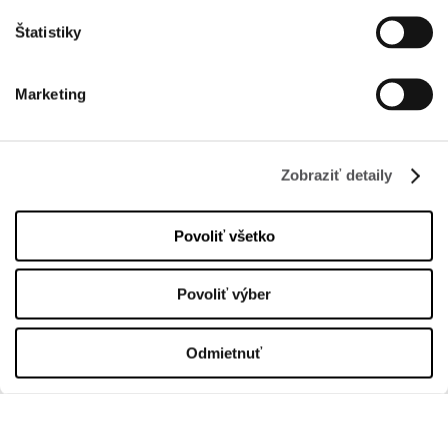
Štatistiky
INFORMÁCIE
Marketing
O nás
Prenájom
Zobraziť detaily
Kontakt
Informačné dokumenty
Povoliť všetko
OTVÁRACIA DOBA
Povoliť výber
Üzletek
Pondelok
10:00 - 20:00
Odmietnuť
Utorok
10:00 - 20:00
Streda
10:00 - 20:00
Štvrtok
10:00 - 20:00
Piatok
10:00 - 20:00
Sobota
10:00 - 20:00