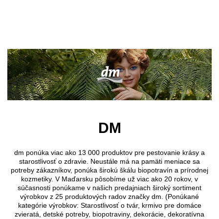
Preskočiť na hlavný obsah
DM
dm ponúka viac ako 13 000 produktov pre pestovanie krásy a
starostlivosť o zdravie. Neustále má na pamäti meniace sa
potreby zákazníkov, ponúka širokú škálu biopotravín a prírodnej
kozmetiky. V Maďarsku pôsobíme už viac ako 20 rokov, v
súčasnosti ponúkame v našich predajniach široký sortiment
výrobkov z 25 produktových radov značky dm. (Ponúkané
kategórie výrobkov: Starostlivosť o tvár, krmivo pre domáce
zvieratá, detské potreby, biopotraviny, dekorácie, dekoratívna