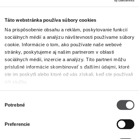
+36 23 814 060
Táto webstránka používa súbory cookies
Na prispôsobenie obsahu a reklám, poskytovanie funkcií
sociálnych médií a analýzu návštevnosti používame súbory
cookie. Informácie o tom, ako používate naše webové
stránky, poskytujeme aj našim partnerom v oblasti
sociálnych médií, inzercie a analýzy. Títo partneri môžu
PREMIUM CLUB
príslušné informácie skombinovať s ďalšími údajmi, ktoré
ste im poskytli alebo ktoré od vás získali, keď ste používali
ich služby.
Zaregistrujte sa teraz
ZADAJTE SVOJU E-MAILOVÚ ADRESU
Výber
Potrebné
súhlasu
Preferencie