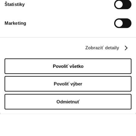
Štatistiky
INFORMÁCIE
Marketing
O nás
Prenájom
Zobraziť detaily
Kontakt
Informačné dokumenty
Povoliť všetko
OTVÁRACIA DOBA
Povoliť výber
Üzletek
Pondelok
10:00 - 20:00
Odmietnuť
Utorok
10:00 - 20:00
Streda
10:00 - 20:00
Štvrtok
10:00 - 20:00
Piatok
10:00 - 20:00
Sobota
10:00 - 20:00
Nedeľa
10:00 - 20:00