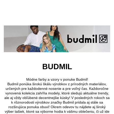
Preskočiť na hlavný obsah
BUDMIL
Módne farby a vzory v ponuke Budmil!
Budmil ponúka širokú škálu výrobkov z prírodných materiálov,
určených pre každodenné nosenie a pre voľný čas. Každoročne
vynovená kolekcia zahŕňa modely, ktoré sledujú aktuálne trendy,
ale aj vždy obľúbené decentnejšie kúsky! V posledných rokoch sa
k rôznorodosti výrobkov značky Budmil pridala aj stále sa
rozširujúca ponuka obuvi! Okrem odevov tu nájdete aj široký
výber tašiek, ktoré sa výborne hodia k vášmu oblečeniu, či už ide