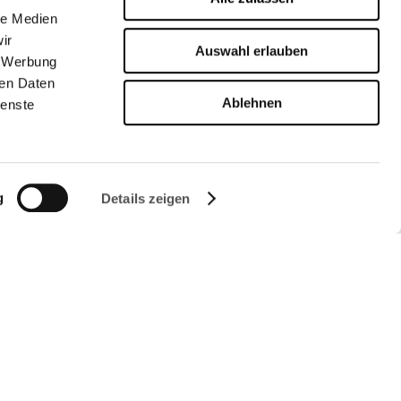
le Medien
ir
Auswahl erlauben
, Werbung
ren Daten
Ablehnen
ienste
g
Details zeigen
FOLGEN SIE UNS AUF
Managed by FREY Group