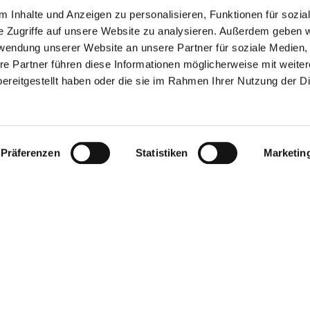
 Inhalte und Anzeigen zu personalisieren, Funktionen für sozia
e Zugriffe auf unsere Website zu analysieren. Außerdem geben w
rwendung unserer Website an unsere Partner für soziale Medien
re Partner führen diese Informationen möglicherweise mit weite
ereitgestellt haben oder die sie im Rahmen Ihrer Nutzung der D
GEBEN SIE HIER IHRE E-MAIL ADRESSE EIN
Präferenzen
Statistiken
Marketin
GSZEITEN
KONTAKT
zeiten
Premier Outlet Budapest
10:00 - 20:00
Budaörsi út 4.
10:00 - 20:00
2051 Biatorbágy
10:00 - 20:00
+36 23 449 700
ag
10:00 - 20:00