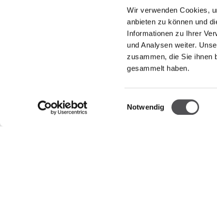
Wir verwenden Cookies, um
anbieten zu können und di
Informationen zu Ihrer Ve
und Analysen weiter. Unse
zusammen, die Sie ihnen b
gesammelt haben.
PREMIUM CLUB
Registriere dich jetzt
Einwilligungsauswahl
Notwendig
INFORMATION
ÖFFNUN
Über uns
Öffnungs
Montag
Vermietung
Dienstag
Mittwoch
Kontakt
Donnerst