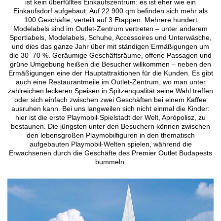
ist kein überfülltes Einkaufszentrum: es ist eher wie ein
Einkaufsdorf aufgebaut. Auf 22 900 qm befinden sich mehr als
100 Geschäfte, verteilt auf 3 Etappen. Mehrere hundert
Modelabels sind im Outlet-Zentrum vertreten – unter anderem
Sportlabels, Modelabels, Schuhe, Accessoires und Unterwäsche,
und dies das ganze Jahr über mit ständigen Ermäßigungen um
die 30–70 %. Geräumige Geschäftsräume, offene Passagen und
grüne Umgebung heißen die Besucher willkommen – neben den
Ermäßigungen eine der Hauptattraktionen für die Kunden. Es gibt
auch eine Restaurantmeile im Outlet-Zentrum, wo man unter
zahlreichen leckeren Speisen in Spitzenqualität seine Wahl treffen
oder sich einfach zwischen zwei Geschäften bei einem Kaffee
ausruhen kann. Bei uns langweilen sich nicht einmal die Kinder:
hier ist die erste Playmobil-Spielstadt der Welt, Aprópolisz, zu
bestaunen. Die jüngsten unter den Besuchern können zwischen
den lebensgroßen Playmobilfiguren in den thematisch
aufgebauten Playmobil-Welten spielen, während die
Erwachsenen durch die Geschäfte des Premier Outlet Budapests
bummeln.