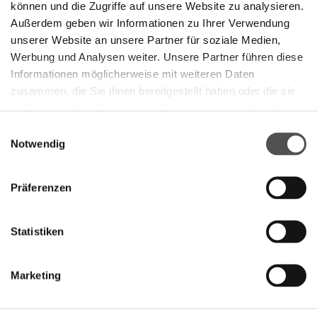
können und die Zugriffe auf unsere Website zu analysieren.
Öffnungszeiten
Montag
10:00 - 20:00
Außerdem geben wir Informationen zu Ihrer Verwendung
Dienstag
10:00 - 20:00
unserer Website an unsere Partner für soziale Medien,
Mittwoch
10:00 - 20:00
Werbung und Analysen weiter. Unsere Partner führen diese
Donnerstag
10:00 - 20:00
Informationen möglicherweise mit weiteren Daten
Freitag
10:00 - 20:00
zusammen, die Sie ihnen bereitgestellt haben oder die sie
Samstag
10:00 - 20:00
Sonntag
10:00 - 20:00
im Rahmen Ihrer Nutzung der Dienste gesammelt haben.
Einwilligungsauswahl
Notwendig
Detaillierte Öffnungszeiten
Präferenzen
KONTAKT
Statistiken
Premier Outlet Budapest
Budaörsi út 4.
2051 Biatorbágy
Marketing
+36 23 449 700
info@premieroutlet.hu