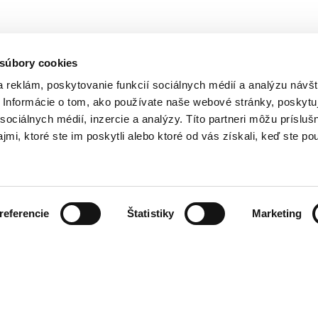
 súbory cookies
 reklám, poskytovanie funkcií sociálnych médií a analýzu návšt
ZADAJTE SVOJU E-MAILOVÚ ADRESU
Informácie o tom, ako používate naše webové stránky, poskytu
sociálnych médií, inzercie a analýzy. Títo partneri môžu prísluš
mi, ktoré ste im poskytli alebo ktoré od vás získali, keď ste pou
CIA DOBA
KONTAKT
referencie
Štatistiky
Marketing
Premier Outlet Budapest
10:00 - 20:00
Budaörsi út 4.
10:00 - 20:00
2051 Biatorbágy
10:00 - 20:00
+36 23 449 700
10:00 - 20:00
info@premieroutlet.hu
10:00 - 20:00
10:00 - 20:00