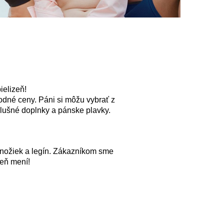
ielizeň!
odné ceny. Páni si môžu vybrať z
slušné doplnky a pánske plavky.
onožiek a legín. Zákazníkom sme
deň mení!