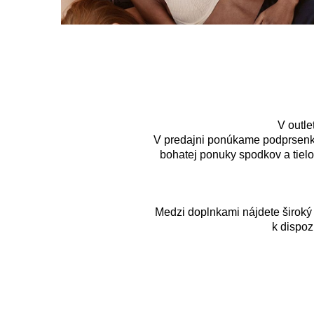
V outle
V predajni ponúkame podprsenky,
bohatej ponuky spodkov a tielo
Medzi doplnkami nájdete široký
k dispoz