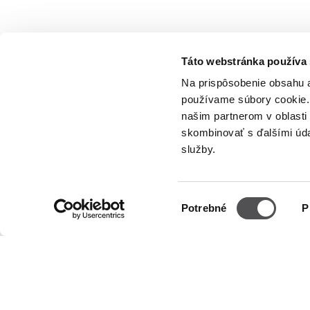
Táto webstránka používa
PREMIUM CLUB
Na prispôsobenie obsahu a
používame súbory cookie. 
Zaregistrujte sa teraz
našim partnerom v oblasti 
skombinovať s ďalšími údaj
služby.
INFORMÁCIE
OTVÁRA
Výber
Potrebné
P
súhlasu
O nás
Üzletek
Pondelok
Prenájom
Utorok
Streda
Kontakt
Štvrtok
Informačné dokumenty
Piatok
Sobota