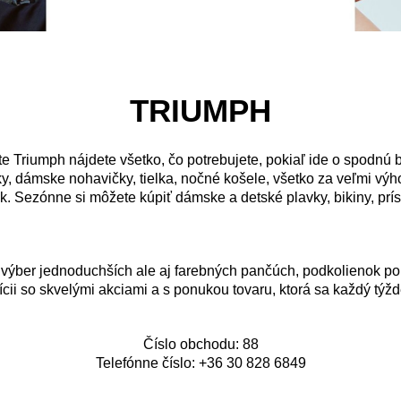
TRIUMPH
te Triumph nájdete všetko, čo potrebujete, pokiaľ ide o spodnú b
 dámske nohavičky, tielka, nočné košele, všetko za veľmi výh
k. Sezónne si môžete kúpiť dámske a detské plavky, bikiny, prí
 výber jednoduchších ale aj farebných pančúch, podkolienok p
ícii so skvelými akciami a s ponukou tovaru, ktorá sa každý týž
Číslo obchodu: 88
Telefónne číslo: +36 30 828 6849