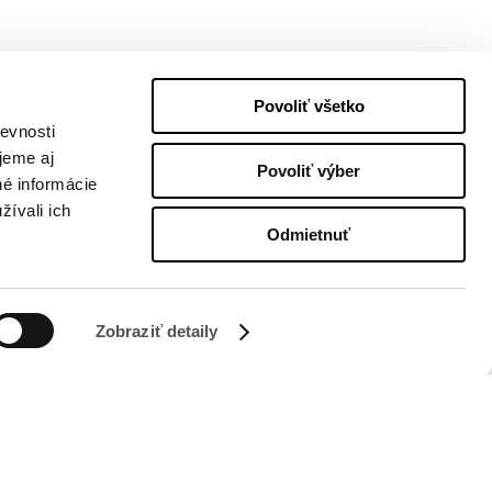
Povoliť všetko
evnosti
jeme aj
Povoliť výber
né informácie
žívali ich
Odmietnuť
SLEDUJTE NÁS NA
Zobraziť detaily
Managed by FREY Group