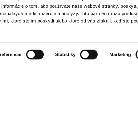
Informácie o tom, ako používate naše webové stránky, poskytu
sociálnych médií, inzercie a analýzy. Títo partneri môžu prísluš
mi, ktoré ste im poskytli alebo ktoré od vás získali, keď ste pou
CIA DOBA
KONTAKT
Premier Outlet Budapest
10:00 - 20:00
Budaörsi út 4.
referencie
Štatistiky
Marketing
10:00 - 20:00
2051 Biatorbágy
10:00 - 20:00
+36 23 449 700
10:00 - 20:00
info@premieroutlet.hu
10:00 - 20:00
10:00 - 20:00
10:00 - 20:00
 otváracie hodiny