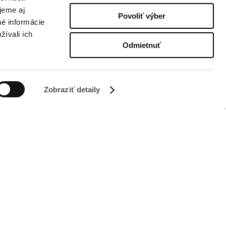
jeme aj
Povoliť výber
né informácie
žívali ich
Odmietnuť
SLEDUJTE NÁS NA
Zobraziť detaily
Managed by FREY Group