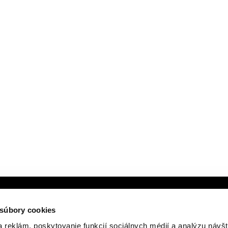
ZADAJTE SVOJU E-MAILOVÚ ADRESU
 súbory cookies
 reklám, poskytovanie funkcií sociálnych médií a analýzu návšt