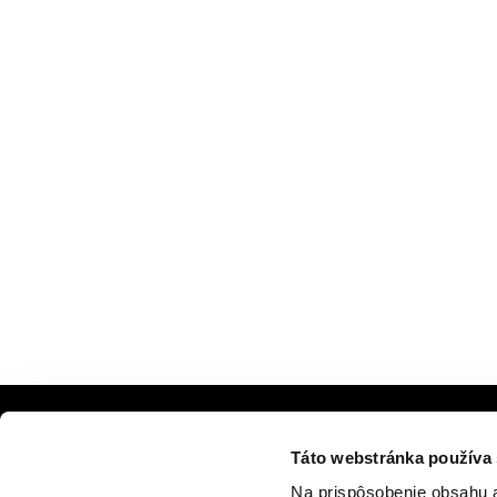
PREMIUM CLUB
Táto webstránka používa
Zaregistrujte sa teraz
Na prispôsobenie obsahu a