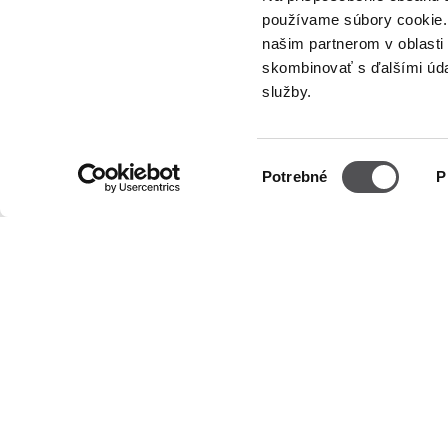
používame súbory cookie. 
našim partnerom v oblasti 
skombinovať s ďalšími údaj
služby.
INFORMÁCIE
OTVÁRA
O nás
Üzletek
Výber
Pondelok
Potrebné
P
Prenájom
Utorok
súhlasu
Streda
Kontakt
Štvrtok
Informačné dokumenty
Piatok
Sobota
Nedeľa
Podrobné