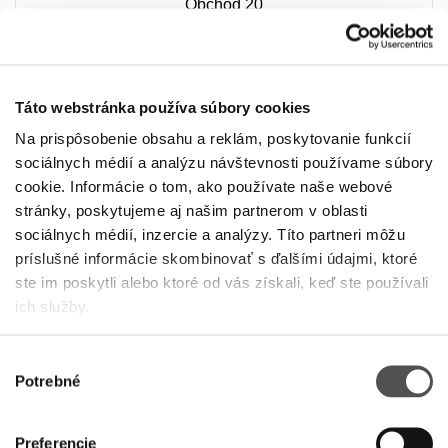
Obchod 20
Budaörsi út 4.
2051 Biatorbágy
+36 23 448 830
Táto webstránka používa súbory cookies
Na prispôsobenie obsahu a reklám, poskytovanie funkcií
sociálnych médií a analýzu návštevnosti používame súbory
cookie. Informácie o tom, ako používate naše webové
stránky, poskytujeme aj našim partnerom v oblasti
sociálnych médií, inzercie a analýzy. Títo partneri môžu
príslušné informácie skombinovať s ďalšími údajmi, ktoré
PREMIUM CLUB
ste im poskytli alebo ktoré od vás získali, keď ste používali
ich služby.
Zaregistrujte sa teraz
Výber
ZADAJTE SVOJU E-MAILOVÚ ADRESU
Potrebné
súhlasu
Preferencie