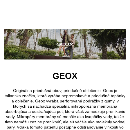
Preskočiť na hlavný obsah
GEOX
Originálna priedušná obuv, priedušné oblečenie. Geox je
talianska značka, ktorá vyrába nepremokavé a priedušné topánky
a oblečenie. Geox vyrába perforované podrážky z gumy, v
ktorých sa nachádza špeciálna mikroporézna membrána
absorbujúca a odstraňujúca pot, ktorá však zamedzuje prenikaniu
vody. Mikropóry membrány sú menšie ako kvapôčky vody, takže
tieto nemôžu cez ne preniknúť, ale sú väčšie ako molekuly vodnej
pary. Vďaka tomuto patentu postupné odstraňovanie vlhkosti vo