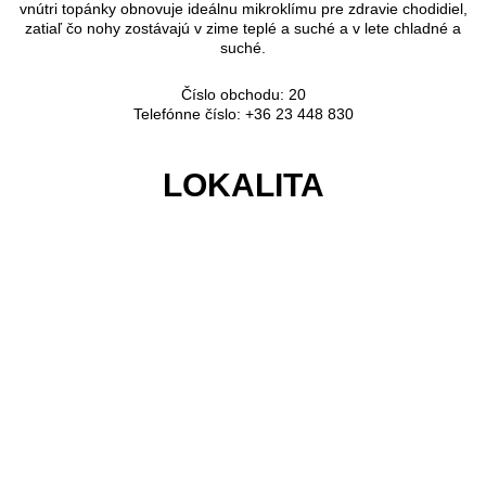
vnútri topánky obnovuje ideálnu mikroklímu pre zdravie chodidiel,
zatiaľ čo nohy zostávajú v zime teplé a suché a v lete chladné a
suché.
Číslo obchodu: 20
Telefónne číslo: +36 23 448 830
LOKALITA