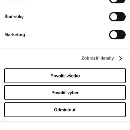
Štatistiky
INFORMÁCIE
Marketing
O nás
Prenájom
Zobraziť detaily
Kontakt
Informačné dokumenty
Povoliť všetko
OTVÁRACIA DOBA
Povoliť výber
Üzletek
Pondelok
10:00 - 20:00
Odmietnuť
Utorok
10:00 - 20:00
Streda
10:00 - 20:00
Štvrtok
10:00 - 20:00