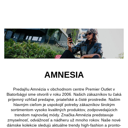
Preskočiť na hlavný obsah
AMNESIA
Predajňu Amnézia v obchodnom centre Premier Outlet v
Biatorbágyi sme otvorili v roku 2006. Našich zákazníkov tu čaká
príjemný vzhľad predajne, priateľské a čisté prostredie. Naším
hlavným cieľom je uspokojiť potreby zákazníkov širokým
sortimentom vysoko kvalitných produktov, zodpovedajúcich
trendom najnovšej módy. Značka Amnézia predstavuje
zmyselnosť, odvážnosť a nádheru už mnoho rokov. Naše nové
dámske kolekcie sledujú aktuálne trendy high-fashion a pronto-