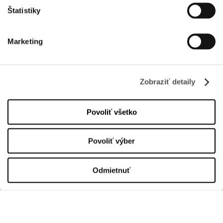
Štatistiky
INFORMÁCIE
Marketing
O nás
Prenájom
Zobraziť detaily
Kontakt
Informačné dokumenty
Povoliť všetko
OTVÁRACIA DOBA
Povoliť výber
Üzletek
Pondelok
10:00 - 20:00
Odmietnuť
Utorok
10:00 - 20:00
Streda
10:00 - 20:00
Štvrtok
10:00 - 20:00
Piatok
10:00 - 20:00
Sobota
10:00 - 20:00
Nedeľa
10:00 - 20:00