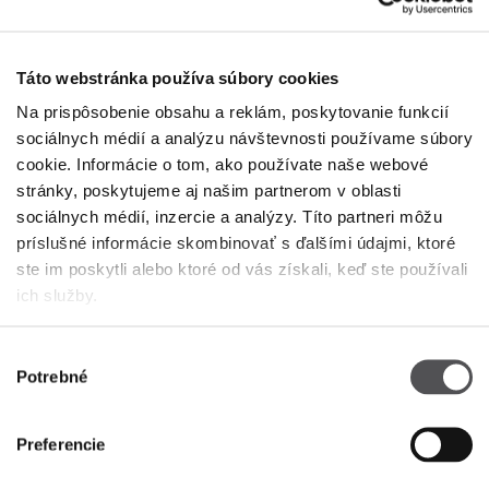
+36 30 338 2880
Táto webstránka používa súbory cookies
Na prispôsobenie obsahu a reklám, poskytovanie funkcií
sociálnych médií a analýzu návštevnosti používame súbory
cookie. Informácie o tom, ako používate naše webové
stránky, poskytujeme aj našim partnerom v oblasti
sociálnych médií, inzercie a analýzy. Títo partneri môžu
PREMIUM CLUB
príslušné informácie skombinovať s ďalšími údajmi, ktoré
ste im poskytli alebo ktoré od vás získali, keď ste používali
ich služby.
Zaregistrujte sa teraz
ZADAJTE SVOJU E-MAILOVÚ ADRESU
Výber
Potrebné
súhlasu
Preferencie