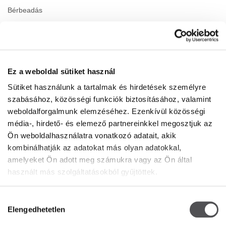
Bérbeadás
Kapcsolat
Karrier
Tájékoztató dokumentumok
Ez a weboldal sütiket használ
Sütiket használunk a tartalmak és hirdetések személyre
NYITVATARTÁS
szabásához, közösségi funkciók biztosításához, valamint
weboldalforgalmunk elemzéséhez. Ezenkívül közösségi
Center
Hétfő
10:00 - 20:00
média-, hirdető- és elemező partnereinkkel megosztjuk az
Kedd
10:00 - 20:00
Ön weboldalhasználatra vonatkozó adatait, akik
Szerda
10:00 - 20:00
kombinálhatják az adatokat más olyan adatokkal,
Csütörtök
10:00 - 20:00
amelyeket Ön adott meg számukra vagy az Ön által
Péntek
10:00 - 20:00
használt más szolgáltatásokból gyűjtöttek.
Szombat
10:00 - 20:00
Vasárnap
10:00 - 20:00
Hozzájárulás
Elengedhetetlen
Részletes nyitvatartási idő
kiválasztása