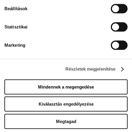
Beállítások
KAPCSOLAT
Statisztikai
Premier Outlet Budapest
Budaörsi út 4.
2051 Biatorbágy
Marketing
+36 23 449 700
info@premieroutlet.hu
Részletek megjelenítése
KÖVESS MINKET
Mindennek a megengedése
Managed by FREY Group
Kiválasztás engedélyezése
Megtagad