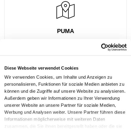
PUMA
Premier Outlet Budapest
Geschäft 99-100
Budaörsi út 4.
2051 Biatorbágy
Diese Webseite verwendet Cookies
+36 23 448 822
Wir verwenden Cookies, um Inhalte und Anzeigen zu
personalisieren, Funktionen für soziale Medien anbieten zu
können und die Zugriffe auf unsere Website zu analysieren.
Außerdem geben wir Informationen zu Ihrer Verwendung
unserer Website an unsere Partner für soziale Medien,
Werbung und Analysen weiter. Unsere Partner führen diese
Informationen möglicherweise mit weiteren Daten
zusammen, die Sie ihnen bereitgestellt haben oder die sie
PREMIUM CLUB