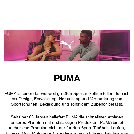
Direkt zum Inhalt
PUMA
PUMA ist einer der weltweit größten Sportartikelhersteller, der sich
mit Design, Entwicklung, Herstellung und Vermarktung von
Sportschuhen, Bekleidung und sonstigem Zubehör befasst.
Seit über 65 Jahren beliefert PUMA die schnellsten Athleten
unseres Planeten mit erstklassigen Produkten. PUMA bietet
technische Produkte nicht nur für den Sport (Fußball, Laufen,
Fitness, Golf, Motorsport), sondern ist auch führend bei den vom