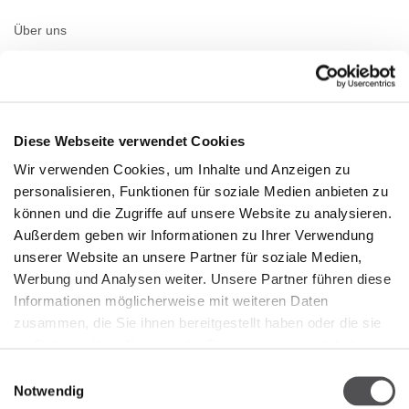
Über uns
Vermietung
Kontakt
Informationsdokumente
Diese Webseite verwendet Cookies
Wir verwenden Cookies, um Inhalte und Anzeigen zu
ÖFFNUNGSZEITEN
personalisieren, Funktionen für soziale Medien anbieten zu
können und die Zugriffe auf unsere Website zu analysieren.
Öffnungszeiten
Montag
10:00 - 20:00
Außerdem geben wir Informationen zu Ihrer Verwendung
Dienstag
10:00 - 20:00
unserer Website an unsere Partner für soziale Medien,
Mittwoch
10:00 - 20:00
Werbung und Analysen weiter. Unsere Partner führen diese
Donnerstag
10:00 - 20:00
Informationen möglicherweise mit weiteren Daten
Freitag
10:00 - 20:00
zusammen, die Sie ihnen bereitgestellt haben oder die sie
Samstag
10:00 - 20:00
Sonntag
10:00 - 20:00
im Rahmen Ihrer Nutzung der Dienste gesammelt haben.
Einwilligungsauswahl
Notwendig
Detaillierte Öffnungszeiten