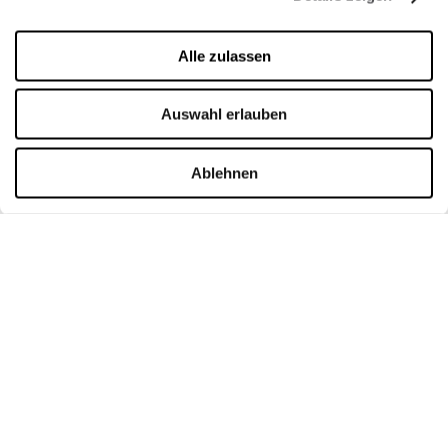
ÖFFNUNGSZEITEN
Alle zulassen
Öffnungszeiten
Montag
10:00 - 20:00
Auswahl erlauben
Dienstag
10:00 - 20:00
Mittwoch
10:00 - 20:00
Donnerstag
10:00 - 20:00
Ablehnen
Freitag
10:00 - 20:00
Samstag
10:00 - 20:00
Sonntag
10:00 - 20:00
Detaillierte Öffnungszeiten
KONTAKT
Premier Outlet Budapest
Budaörsi út 4.
2051 Biatorbágy