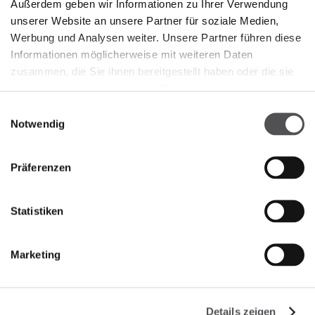
Außerdem geben wir Informationen zu Ihrer Verwendung
unserer Website an unsere Partner für soziale Medien,
Registriere dich jetzt
Werbung und Analysen weiter. Unsere Partner führen diese
Informationen möglicherweise mit weiteren Daten
GEBEN SIE HIER IHRE E-MAIL ADRESSE EIN
zusammen, die Sie ihnen bereitgestellt haben oder die sie
im Rahmen Ihrer Nutzung der Dienste gesammelt haben.
Einwilligungsauswahl
Notwendig
Präferenzen
INFORMATION
Statistiken
Über uns
Vermietung
Marketing
Kontakt
Informationsdokumente
Details zeigen